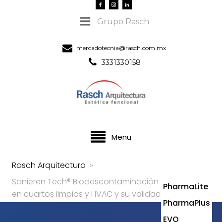
Grupo Rasch
mercadotecnia@rasch.com.mx
3331330158
Menu
Rasch Arquitectura
»
Sanieren Tech® Biodescontaminación con HVP35%
PharmaLite
en cuartos limpios y HVAC y su validación en sitio.
PharmaPlus
EVO