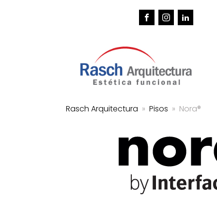
Rasch Arquitectura
»
Pisos
»
Nora®