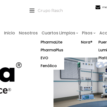
me
Grupo Rasch
Inicio
Nosotros
Cuartos Limpios
Pisos
Acc
PharmaLite
Nora®
Puer
PharmaPlus
Lumi
EVO
Plaf
Fenólico