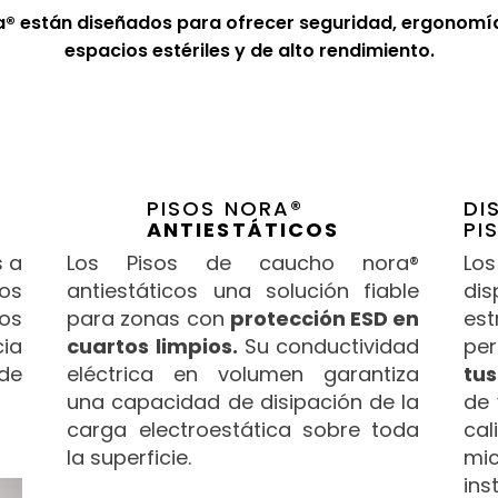
a® están diseñados para ofrecer seguridad, ergonomía 
espacios estériles y de alto rendimiento.
PISOS NORA®
DI
ANTIESTÁTICOS
PI
s a
Los Pisos de caucho nora®
Lo
os
antiestáticos una solución fiable
dis
os
para zonas con
protección ESD en
es
ia
cuartos limpios.
Su conductividad
pe
 de
eléctrica en volumen garantiza
tus
una capacidad de disipación de la
de 
carga electroestática sobre toda
ca
la superficie.
mi
ins