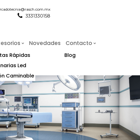
rcadotecnia@rasch.com.mx
3331330158
esorios
Novedades
Contacto
tas Rápidas
Blog
narias Led
ón Caminable