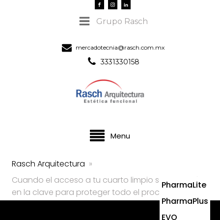
Grupo Rasch
mercadotecnia@rasch.com.mx
3331330158
Menu
Rasch Arquitectura
»
Cuando el acceso a tu cuarto limpio se convirtió
PharmaLite
en la clave para proteger todo el proceso
PharmaPlus
EVO